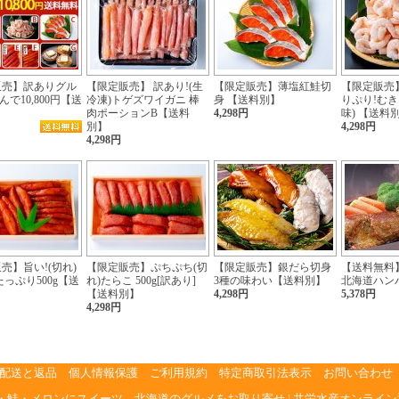
販売】訳ありグル
【限定販売】 訳あり!(生
【限定販売】薄塩紅鮭切
【限定販売】
んで10,800円【送
冷凍)トゲズワイガニ 棒
身 【送料別】
りぷり!むきえ
】
肉ポーションB【送料
4,298円
味) 【送料
別】
4,298円
4,298円
売】旨い!(切れ)
【限定販売】ぷちぷち(切
【限定販売】銀だら切身
【送料無料
たっぷり500g【送
れ)たらこ 500g[訳あり]
3種の味わい【送料別】
北海道ハン
【送料別】
4,298円
5,378円
4,298円
配送と返品
個人情報保護
ご利用規約
特定商取引法表示
お問い合わせ
・鮭・メロンにスイーツ、北海道のグルメをお取り寄せ | 共栄水産オンライン