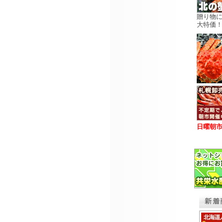
贈り物
大特価
日曜朝