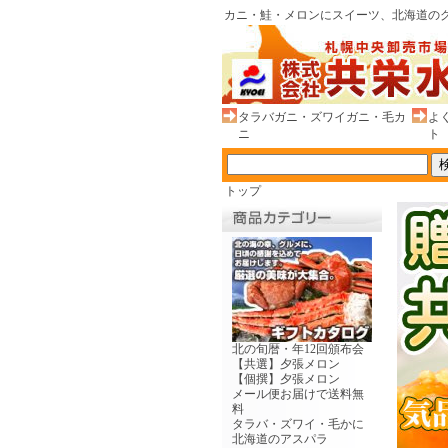
カニ・鮭・メロンにスイーツ、北海道のグ
タラバガニ・ズワイガニ・毛カ
よ
ニ
ト
トップ
北の旬暦・年12回頒布会
【共選】夕張メロン
【個撰】夕張メロン
メール便お届けで送料無
料
タラバ・ズワイ・毛かに
北海道のアスパラ