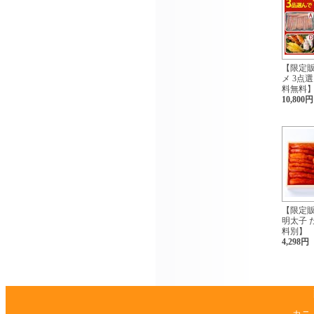
【限定
メ 3点選
料無料
10,800円
【限定販
明太子 
料別】
4,298円
カニ