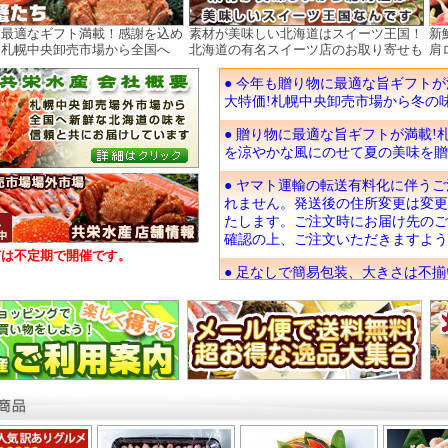
に最適なギフト満載！感謝を込め
素材が美味しい北海道はスイーツ王国！
新
！札幌中央卸売市場から全国へ
北海道の有名スイーツ店のお取り寄せも
肩
市は不定期で開催です。