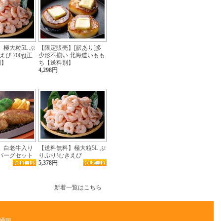
極大粒5L ぷ
【限定販売】[訳あり]多
び 700g(正
少形不揃い 北海道いもも
別】
ち【送料別】
4,298円
】白老牛入り
【送料無料】極大粒5L ぷ
バーグセット
りぷり!むきえび
5,378円
新着一覧はこちら
通販