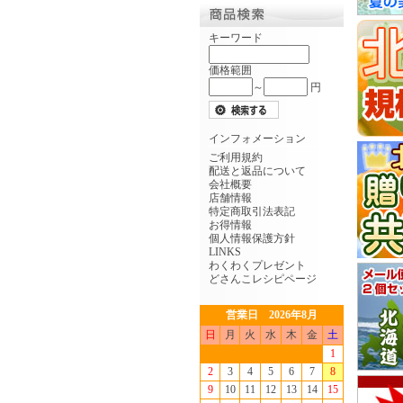
キーワード
価格範囲
～
円
インフォメーション
ご利用規約
配送と返品について
会社概要
店舗情報
特定商取引法表記
お得情報
個人情報保護方針
LINKS
わくわくプレゼント
どさんこレシピページ
営業日 2026年8月
日
月
火
水
木
金
土
1
2
3
4
5
6
7
8
9
10
11
12
13
14
15