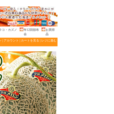
ラコ・カズノ
年12回頒布
お買得
会
品
ン
|
アカウント
|
カートを見る
|
レジに進む