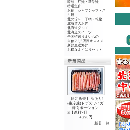
時鮭・紅鮭・新巻鮭
特選魚卵
お鍋・シャブシャブ・ス
キ焼
北の珍味・干物・乾物
北海道のお肉
北海道グルメ
北海道スイーツ
全国特選うまいもの
自信アリ!店長オススメ
新鮮直送海鮮
お得なよくばりセット
【限定販売】 訳あり!
(生冷凍)トゲズワイガ
ニ 棒肉ポーション
B【送料別】
4,298円
新着一覧