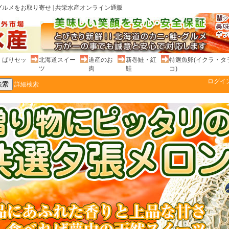
ルメをお取り寄せ | 共栄水産オンライン通販
くばりセッ
北海道スイー
道産のお
新巻鮭・紅
特選魚卵(イクラ・タ
ツ
肉
鮭
コ)
ログイ
詳細検索